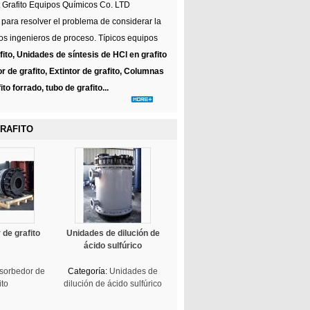
 Grafito Equipos Químicos Co. LTD
 para resolver el problema de considerar la
los ingenieros de proceso. Típicos equipos
ito, Unidades de síntesis de HCl en grafito
r de grafito, Extintor de grafito, Columnas
o forrado, tubo de grafito...
GRAFITO
de grafito
Unidades de dilución de
ácido sulfúrico
sorbedor de
Categoría:
Unidades de
ito
dilución de ácido sulfúrico